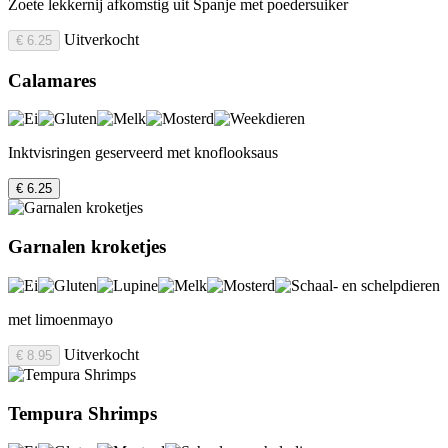
Zoete lekkernij afkomstig uit Spanje met poedersuiker
Uitverkocht
€ 6.25
Calamares
Inktvisringen geserveerd met knoflooksaus
€ 6.25
Garnalen kroketjes
met limoenmayo
Uitverkocht
€ 8.95
Tempura Shrimps