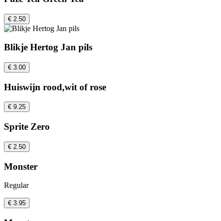
€ 2.50
Blikje Hertog Jan pils
€ 3.00
Huiswijn rood,wit of rose
€ 9.25
Sprite Zero
€ 2.50
Monster
Regular
€ 3.95