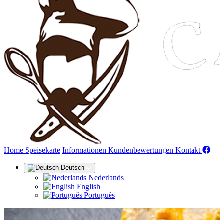
(aktuell)
Home
Speisekarte
Informationen
Kundenbewertungen
Kontakt
Deutsch
Nederlands
English
Português